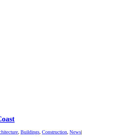
Coast
hitecture
,
Buildings
,
Construction
,
News
|