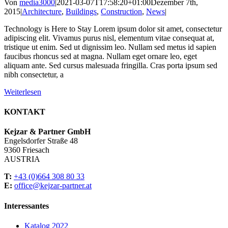
Von
media3000
|
2021-03-07T17:58:20+01:00
Dezember 7th,
2015
|
Architecture
,
Buildings
,
Construction
,
News
|
Technology is Here to Stay Lorem ipsum dolor sit amet, consectetur
adipiscing elit. Vivamus purus nisl, elementum vitae consequat at,
tristique ut enim. Sed ut dignissim leo. Nullam sed metus id sapien
faucibus rhoncus sed at magna. Nullam eget ornare leo, eget
aliquam ante. Sed cursus malesuada fringilla. Cras porta ipsum sed
nibh consectetur, a
Weiterlesen
KONTAKT
Kejzar & Partner GmbH
Engelsdorfer Straße 48
9360 Friesach
AUSTRIA
T:
+43 (0)664 308 80 33
E:
office@kejzar-partner.at
Interessantes
Katalog 2022