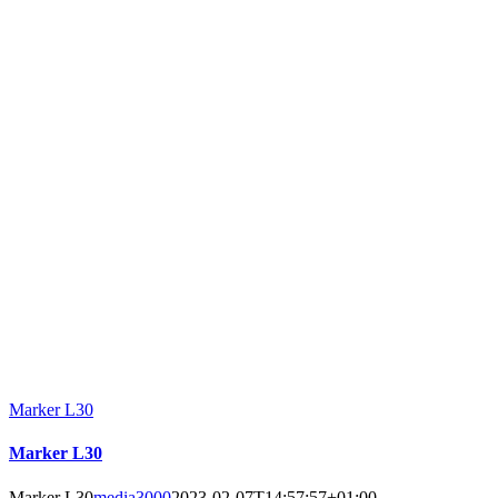
Marker L30
Marker L30
Marker L30
media3000
2023-02-07T14:57:57+01:00