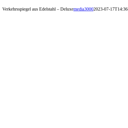
Verkehrsspiegel aus Edelstahl – Deluxe
media3000
2023-07-17T14:36
Verkehrsspiegel aus Edelstahl – Deluxe