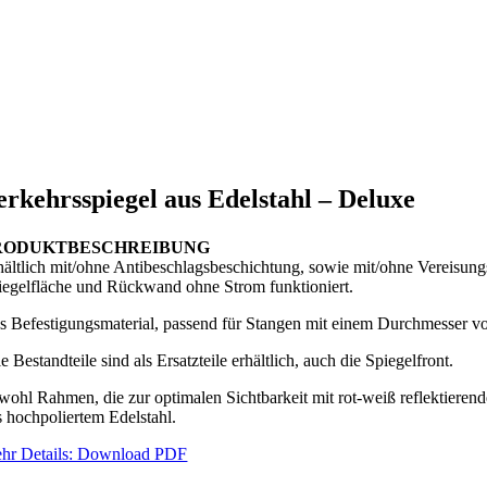
erkehrsspiegel aus Edelstahl – Deluxe
RODUKTBESCHREIBUNG
hältlich mit/ohne Antibeschlagsbeschichtung, sowie mit/ohne Vereisun
iegelfläche und Rückwand ohne Strom funktioniert.
s Befestigungsmaterial, passend für Stangen mit einem Durchmesser vo
e Bestandteile sind als Ersatzteile erhältlich, auch die Spiegelfront.
wohl Rahmen, die zur optimalen Sichtbarkeit mit rot-weiß reflektierend
s hochpoliertem Edelstahl.
hr Details: Download PDF