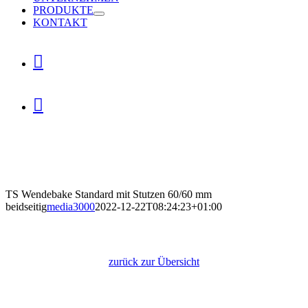
PRODUKTE
KONTAKT


TS Wendebake Standard mit Stutzen 60/60 mm
beidseitig
media3000
2022-12-22T08:24:23+01:00
TS Wendebake Standard mit Stutzen
60/60 mm beidseitig
zurück zur Übersicht