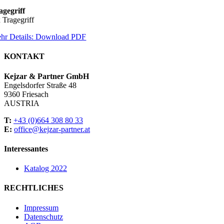
agegriff
x Tragegriff
hr Details: Download PDF
KONTAKT
Kejzar & Partner GmbH
Engelsdorfer Straße 48
9360 Friesach
AUSTRIA
T:
+43 (0)664 308 80 33
E:
office@kejzar-partner.at
Interessantes
Katalog 2022
RECHTLICHES
Impressum
Datenschutz