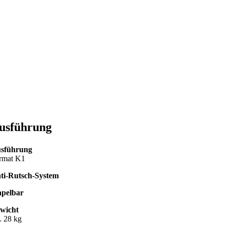
usführung
sführung
rmat K1
ti-Rutsch-System
apelbar
wicht
. 28 kg