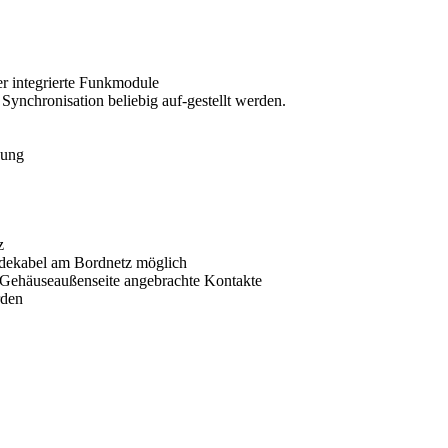
er integrierte Funkmodule
Synchronisation beliebig auf-gestellt werden.
kung
z
dekabel am Bordnetz möglich
 Gehäuseaußenseite angebrachte Kontakte
rden