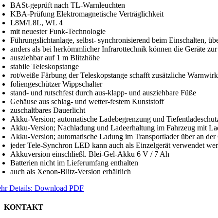
BASt-geprüft nach TL-Warnleuchten
KBA-Prüfung Elektromagnetische Verträglichkeit
L8M/L8L, WL 4
mit neuester Funk-Technologie
Führungslichtanlage, selbst- synchronisierend beim Einschalten, üb
anders als bei herkömmlicher Infrarottechnik können die Geräte zur 
ausziehbar auf 1 m Blitzhöhe
stabile Teleskopstange
rot/weiße Färbung der Teleskopstange schafft zusätzliche Warnwir
foliengeschützer Wippschalter
stand- und rutschfest durch aus-klapp- und ausziehbare Füße
Gehäuse aus schlag- und wetter-festem Kunststoff
zuschaltbares Dauerlicht
Akku-Version; automatische Ladebegrenzung und Tiefentladeschut
Akku-Version; Nachladung und Ladeerhaltung im Fahrzeug mit La
Akku-Version; automatische Ladung im Transportlader über an der
jeder Tele-Synchron LED kann auch als Einzelgerät verwendet we
Akkuversion einschließl. Blei-Gel-Akku 6 V / 7 Ah
Batterien nicht im Lieferumfang enthalten
auch als Xenon-Blitz-Version erhältlich
hr Details: Download PDF
KONTAKT