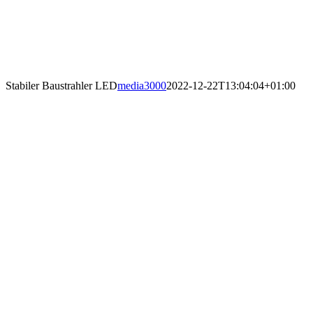
Stabiler Baustrahler LED
media3000
2022-12-22T13:04:04+01:00
Stabiler Baustrahler LED