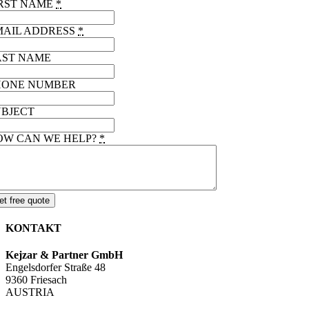
IRST NAME
*
MAIL ADDRESS
*
AST NAME
HONE NUMBER
UBJECT
OW CAN WE HELP?
*
et free quote
KONTAKT
Kejzar & Partner GmbH
Engelsdorfer Straße 48
9360 Friesach
AUSTRIA