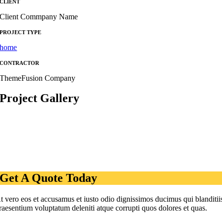
CLIENT
Client Commpany Name
PROJECT TYPE
home
CONTRACTOR
ThemeFusion Company
Project Gallery
Get A Quote Today
t vero eos et accusamus et iusto odio dignissimos ducimus qui blanditii
raesentium voluptatum deleniti atque corrupti quos dolores et quas.