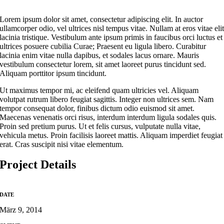
Lorem ipsum dolor sit amet, consectetur adipiscing elit. In auctor
ullamcorper odio, vel ultrices nisl tempus vitae. Nullam at eros vitae eli
lacinia tristique. Vestibulum ante ipsum primis in faucibus orci luctus et
ultrices posuere cubilia Curae; Praesent eu ligula libero. Curabitur
lacinia enim vitae nulla dapibus, et sodales lacus ornare. Mauris
vestibulum consectetur lorem, sit amet laoreet purus tincidunt sed.
Aliquam porttitor ipsum tincidunt.
Ut maximus tempor mi, ac eleifend quam ultricies vel. Aliquam
volutpat rutrum libero feugiat sagittis. Integer non ultrices sem. Nam
tempor consequat dolor, finibus dictum odio euismod sit amet.
Maecenas venenatis orci risus, interdum interdum ligula sodales quis.
Proin sed pretium purus. Ut et felis cursus, vulputate nulla vitae,
vehicula metus. Proin facilisis laoreet mattis. Aliquam imperdiet feugiat
erat. Cras suscipit nisi vitae elementum.
Project Details
DATE
März 9, 2014