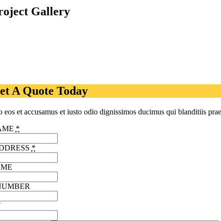
roject Gallery
et A Quote Today
o eos et accusamus et iusto odio dignissimos ducimus qui blanditiis prae
NAME
*
ADDRESS
*
AME
NUMBER
T