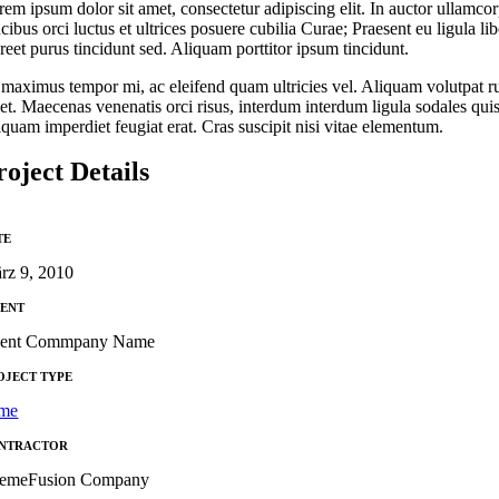
em ipsum dolor sit amet, consectetur adipiscing elit. In auctor ullamcorpe
cibus orci luctus et ultrices posuere cubilia Curae; Praesent eu ligula l
reet purus tincidunt sed. Aliquam porttitor ipsum tincidunt.
 maximus tempor mi, ac eleifend quam ultricies vel. Aliquam volutpat ru
t. Maecenas venenatis orci risus, interdum interdum ligula sodales quis. 
iquam imperdiet feugiat erat. Cras suscipit nisi vitae elementum.
roject Details
TE
rz 9, 2010
IENT
ient Commpany Name
OJECT TYPE
me
NTRACTOR
emeFusion Company