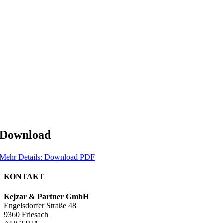
Download
Mehr Details: Download PDF
KONTAKT
Kejzar & Partner GmbH
Engelsdorfer Straße 48
9360 Friesach