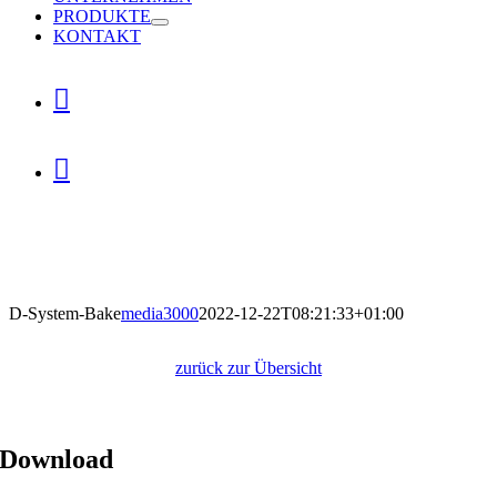
PRODUKTE
KONTAKT


D-System-Bake
media3000
2022-12-22T08:21:33+01:00
D-System-Bake
zurück zur Übersicht
Download