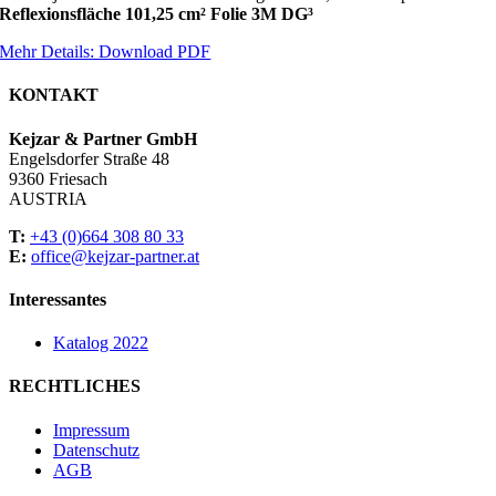
Reflexionsfläche 101,25 cm² Folie 3M DG³
Mehr Details: Download PDF
KONTAKT
Kejzar & Partner GmbH
Engelsdorfer Straße 48
9360 Friesach
AUSTRIA
T:
+43 (0)664 308 80 33
E:
office@kejzar-partner.at
Interessantes
Katalog 2022
RECHTLICHES
Impressum
Datenschutz
AGB