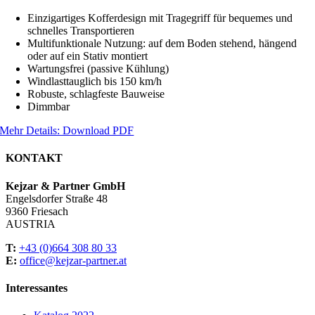
Einzigartiges Kofferdesign mit Tragegriff für bequemes und
schnelles Transportieren
Multifunktionale Nutzung: auf dem Boden stehend, hängend
oder auf ein Stativ montiert
Wartungsfrei (passive Kühlung)
Windlasttauglich bis 150 km/h
Robuste, schlagfeste Bauweise
Dimmbar
Mehr Details: Download PDF
KONTAKT
Kejzar & Partner GmbH
Engelsdorfer Straße 48
9360 Friesach
AUSTRIA
T:
+43 (0)664 308 80 33
E:
office@kejzar-partner.at
Interessantes